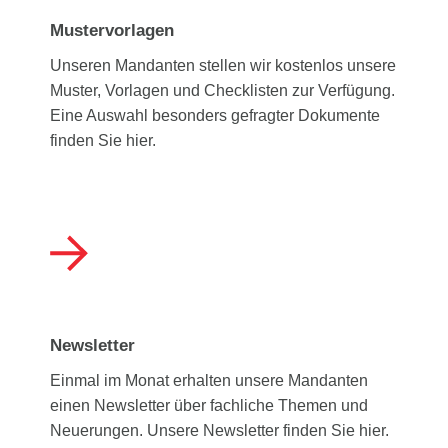
Top Jobs
Mustervorlagen
Login fileBox
Beratung 50+
Digitaler Personalfragebogen
Unseren Mandanten stellen wir kostenlos unsere
SOCIAL MEDIA
Seminare
Muster, Vorlagen und Checklisten zur Verfügung.
Fernbetreuung
Eine Auswahl besonders gefragter Dokumente
finden Sie hier.
Newsletter
Einmal im Monat erhalten unsere Mandanten
einen Newsletter über fachliche Themen und
Neuerungen. Unsere Newsletter finden Sie hier.