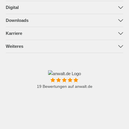
Das Team
Steuerberatung
Digital
Praxiswissen
Rechtsberatung
Datev Unternehmen Online
Downloads
Vertragscheck
Mustervorlagen
Karriere
Praxisberatung
Newsletter
Praxisoptimierung
Weiteres
Beratung 50+
Kontakt
Seminare
19 Bewertungen auf anwalt.de