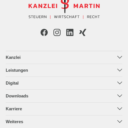
Kanzlei
Die Kanzlei
Leistungen
Das Team
Steuerberatung
Digital
Praxiswissen
Rechtsberatung
Datev Unternehmen Online
Downloads
Vertragscheck
Mustervorlagen
Karriere
Praxisberatung
Newsletter
Praxisoptimierung
Weiteres