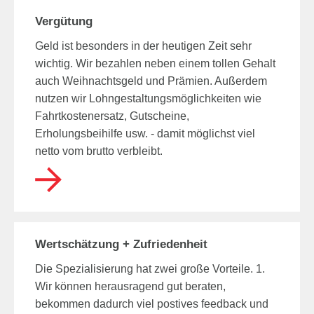
Top Jobs
Vergütung
Login fileBox
Beratung 50+
Digitaler Personalfragebogen
Geld ist besonders in der heutigen Zeit sehr
SOCIAL MEDIA
Seminare
wichtig. Wir bezahlen neben einem tollen Gehalt
Fernbetreuung
auch Weihnachtsgeld und Prämien. Außerdem
nutzen wir Lohngestaltungsmöglichkeiten wie
Fahrtkostenersatz, Gutscheine,
Erholungsbeihilfe usw. - damit möglichst viel
netto vom brutto verbleibt.
Wertschätzung + Zufriedenheit
Die Spezialisierung hat zwei große Vorteile. 1.
Wir können herausragend gut beraten,
bekommen dadurch viel postives feedback und