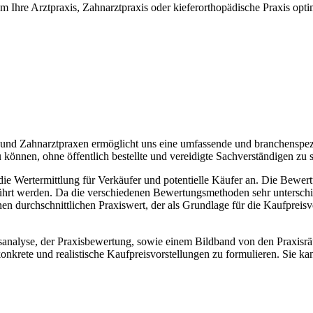
e Arztpraxis, Zahnarztpraxis oder kieferorthopädische Praxis optimie
und Zahnarztpraxen ermöglicht uns eine umfassende und branchenspezi
önnen, ohne öffentlich bestellte und vereidigte Sachverständigen zu s
 die Wertermittlung für Verkäufer und potentielle Käufer an. Die Bewe
 werden. Da die verschiedenen Bewertungsmethoden sehr unterschiedli
 durchschnittlichen Praxiswert, der als Grundlage für die Kaufpreisve
isanalyse, der Praxisbewertung, sowie einem Bildband von den Praxisrä
onkrete und realistische Kaufpreisvorstellungen zu formulieren. Sie ka