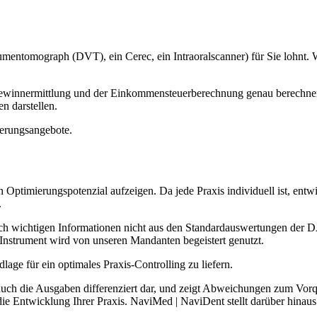
Volumentomograph (DVT), ein Cerec, ein Intraoralscanner) für Sie lohnt. 
ewinnermittlung und der Einkommensteuerberechnung genau berechnen
n darstellen.
ierungsangebote.
Optimierungspotenzial aufzeigen. Da jede Praxis individuell ist, ent
.
irklich wichtigen Informationen nicht aus den Standardauswertungen de
Instrument wird von unseren Mandanten begeistert genutzt.
age für ein optimales Praxis-Controlling zu liefern.
auch die Ausgaben differenziert dar, und zeigt Abweichungen zum Vor
die Entwicklung Ihrer Praxis. NaviMed | NaviDent stellt darüber hinaus