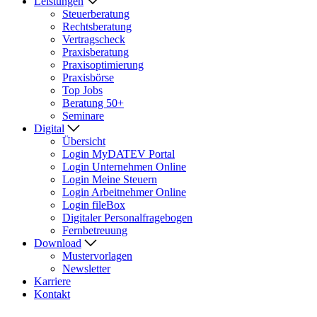
Leistungen
Steuerberatung
Rechtsberatung
Vertragscheck
Praxisberatung
Praxisoptimierung
Praxisbörse
Top Jobs
Beratung 50+
Seminare
Digital
Übersicht
Login MyDATEV Portal
Login Unternehmen Online
Login Meine Steuern
Login Arbeitnehmer Online
Login fileBox
Digitaler Personalfragebogen
Fernbetreuung
Download
Mustervorlagen
Newsletter
Karriere
Kontakt