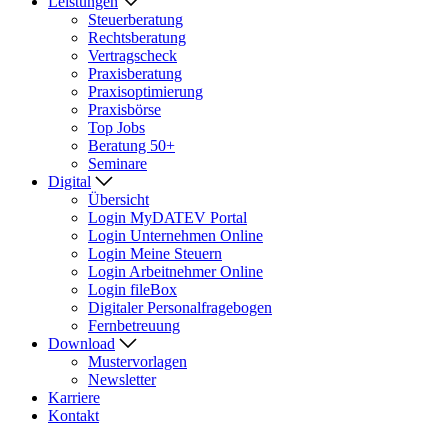
Leistungen
Steuerberatung
Rechtsberatung
Vertragscheck
Praxisberatung
Praxisoptimierung
Praxisbörse
Top Jobs
Beratung 50+
Seminare
Digital
Übersicht
Login MyDATEV Portal
Login Unternehmen Online
Login Meine Steuern
Login Arbeitnehmer Online
Login fileBox
Digitaler Personalfragebogen
Fernbetreuung
Download
Mustervorlagen
Newsletter
Karriere
Kontakt